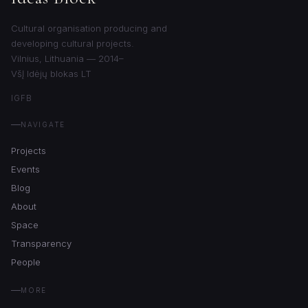
Cultural organisation producing and
developing cultural projects.
Vilnius, Lithuania — 2014–
VšĮ Idėjų blokas LT
IG
FB
NAVIGATE
Projects
Events
Blog
About
Space
Transparency
People
MORE