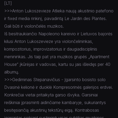
[LT]
>>>Anton Lukoszevieze Atlieka naują akustinio patefono
ir fixed media rinkinį, pavadintą Le Jardin des Plantes.
Gali būti ir violončelės muzikos.
Iš besitraukiančio Napoleono kareivio ir Lietuvos bajorės
kilusi Anton Lukoszevieze yra violončelininkas,
kompozitorius, improvizatorius ir daugiadisciplinis
menininkas. Jis taip pat yra muzikos grupės „Apartment
House“ įkūrėjas ir vadovas, kartu su jais išleidęs per 40
albumų.
>>>Gediminas Stepanavičius - Įgarsinto bosisto solo
Dvasinė kelionė ir duoklė Kompresorinės galerijos erdvei.
Konkrečiai vietai pritaikyta garso išvyka. Garsiniai
reiškiniai įprasminti aidinčiame kambaryje, sukuriantys
besitęsiančią akustinių tekstūrų eigą. Kontrabosas
įgarsintas siekiant sustiprinti visas subtilias muzikines