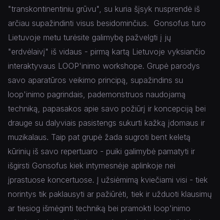
"transkontinentiniu grūvu", su kuria šįsyk nusprendė iš
arčiau supažindinti visus besidominčius.
Gonsofus turo
Lietuvoje metu turėsite galimybę pažvelgti į jų
"erdvėlaivį" iš vidaus - pirmą kartą Lietuvoje vyksiančio
interaktyvaus LOOP'inimo workshope.
Grupė parodys
savo aparatūros veikimo principą, supažindins su
loop'inimo pagrindais,
pademonstruos naudojamą
techniką, papasakos apie savo požiūrį ir koncepciją bei
drauge su dalyviais pasistengs sukurti kažką įdomaus ir
muzikalaus. Taip pat grupė žada sugroti bent keletą
kūrinių iš savo repertuaro - puiki galimybė pamatyti ir
išgirsti Gonsofus kiek intymesnėje aplinkoje nei
įprastuose koncertuose.
Į užsiėmimą kviečiami visi - tiek
norintys tik paklausyti ar pažiūrėti, tiek ir užduoti klausimų
ar tiesiog išmėginti techniką bei pramokti loop'inimo