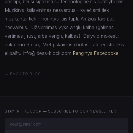
principų bei susipažinti su technologinėmis subtilybėmis.
Muzikinis išsilavinimas nesvarbus - kviečiami tiek
muzikantai tiek ir norintys jais tapti. Amžius taip pat
nesvarbus.
Užsiėmimas vyks anglų kalba (galimas
vertimas į rusų arba vengrų kalbas). Dalyvio mokesti:
auka nuo 6 eurų. Vietų skaičius ribotas, tad registruokis
el.paštu info@ideas-block.com
Renginys Facebooke
← BACK TO BLOG
STAY IN THE LOOP — SUBSCRIBE TO OUR NEWSLETTER