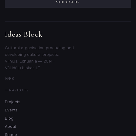
SUBSCRIBE
Ideas Block
Cultural organisation producing and
developing cultural projects.
Vilnius, Lithuania — 2014–
VšĮ Idėjų blokas LT
IG
FB
NAVIGATE
Projects
Events
Blog
About
Space