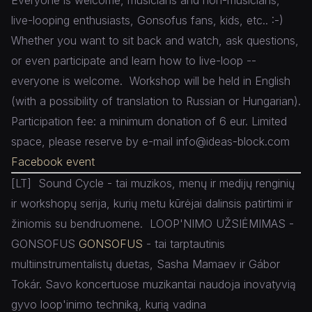
Everyone is welcome, musicians and non-musicians,
live-looping enthusiasts, Gonsofus fans, kids, etc.. :-)
Whether you want to sit back and watch, ask questions,
or even participate and learn how to live-loop --
everyone is welcome.
Workshop will be held in English
(with a possibility of translation to Russian or Hungarian).
Participation fee: a minimum donation of 6 eur.
Limited
space, please reserve by e-mail info@ideas-block.com
Facebook event
[LT]
Sound Cycle - tai muzikos, menų ir medijų renginių
ir workshopų serija, kurių metu kūrėjai dalinsis patirtimi ir
žiniomis su bendruomene.
LOOP'NIMO UŽSIĖMIMAS -
GONSOFUS
GONSOFUS
- tai tarptautinis
multiinstrumentalistų duetas, Sasha Mamaev ir Gábor
Tokár. Savo koncertuose muzikantai naudoja inovatyvią
gyvo loop'inimo techniką, kurią vadina