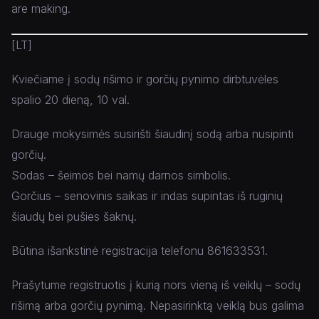
are making.
[LT]
Kviečiame į sodų rišimo ir gorčių pynimo dirbtuvėles
spalio 20 dieną, 10 val.
Drauge mokysimės susirišti šiaudinį sodą arba nusipinti
gorčių.
Sodas – šeimos bei namų darnos simbolis.
Gorčius – senovinis saikas ir indas supintas iš ruginių
šiaudų bei pušies šaknų.
Būtina išankstinė registracija telefonu 861633531.
Prašytume registruotis į kurią nors vieną iš veiklų – sodų
rišimą arba gorčių pynimą. Nepasirinktą veiklą bus galima