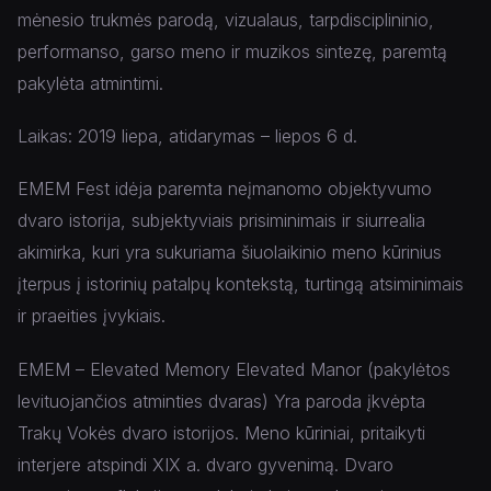
mėnesio trukmės parodą, vizualaus, tarpdisciplininio,
performanso, garso meno ir muzikos sintezę, paremtą
pakylėta atmintimi.
Laikas: 2019 liepa, atidarymas – liepos 6 d.
EMEM Fest idėja paremta neįmanomo objektyvumo
dvaro istorija, subjektyviais prisiminimais ir siurrealia
akimirka, kuri yra sukuriama šiuolaikinio meno kūrinius
įterpus į istorinių patalpų kontekstą, turtingą atsiminimais
ir praeities įvykiais.
EMEM – Elevated Memory Elevated Manor (pakylėtos
levituojančios atminties dvaras) Yra paroda įkvėpta
Trakų Vokės dvaro istorijos. Meno kūriniai, pritaikyti
interjere atspindi XIX a. dvaro gyvenimą. Dvaro