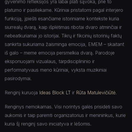
gyvenimo refleksijos yra labai plati sąvoka, prie to
platumo ir pasiliekame. Kūriniai pristatomi pagal interjero
funkciją, įpiešti esančiame istoriniame kontekste kuria
siurrealų dvarą, kaip išplėtimas ribotai dvaro atminčiai ir
nebeatkuriamai jo istorijai. Tikrų ir fikcinių istorinių faktų
sankirta sukuriama žaisminga emocija, EMEM – skaitant
iš galo – meme emocija persmelkia dvarą. Parodoje
eksponuojami vizualaus, tarpdisciplininio ir
performatyvaus meno kūriniai, vyksta muzikiniai
pasirodymai.
Renginį kuruoja
Ideas Block LT
ir
Rūta Matulevičiūtė
.
Renginys nemokamas. Visi norintys galės prisidėti savo
aukomis ir taip paremti organizatorius ir menininkus, kurie
kuria šį renginį savo iniciatyva ir lėšomis.