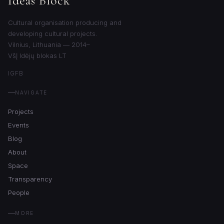
Ideas Block
Cultural organisation producing and
developing cultural projects.
Vilnius, Lithuania — 2014–
VšĮ Idėjų blokas LT
IG
FB
NAVIGATE
Projects
Events
Blog
About
Space
Transparency
People
MORE