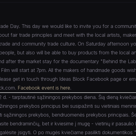
rade Day. This day we would like to invite you for a communi
bout fair trade principles and meet with the local artists, mak
r trade and community trade culture. On Saturday afternoon you
people, but also will be able to buy products from the local an
d after the market stay for the documentary "Behind the Lab
 Film will start at 7pm. All the makers of handmade goods wish
please get in touch through Ideas Block Facebook page or ema
ock.com.
Facebook event is here
.
 d. - tarptautinė sąžiningos prekybos diena. Šią dieną kvieči
žiningos prekybos principus bei susipažinti su vietiniais meninin
ėpti sąžiningos prekybos, bendruomenės prekybos principais. Š
asite bendraminčių, bet ir kviesime į mugę - vietinių ir pasaul
 galėsite įsigyti. O po mugės kviečiame pasilikti dokumentikos