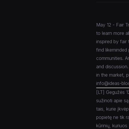
May 12 - Fair T
to learn more a
inspired by fai
find likeminded 
communities. An
and discussion.
in the market, 
info@ideas-bl
[LT] Gegužės 12
sužinoti apie są
tais, kurie įkv
popietę ne tik r
kūrinių, kuriuos