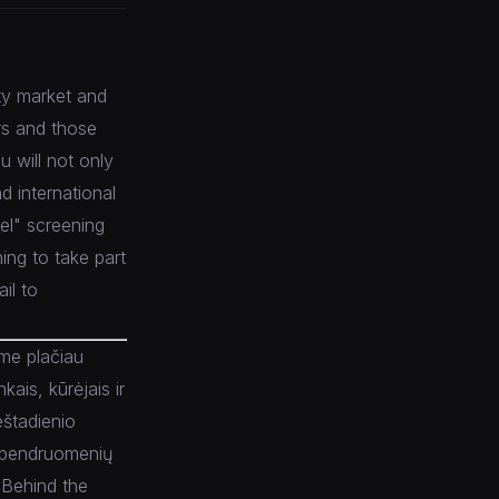
ty market and
ers and those
 will not only
d international
el" screening
ing to take part
il to
ame plačiau
kais, kūrėjais ir
eštadienio
io bendruomenių
 "Behind the