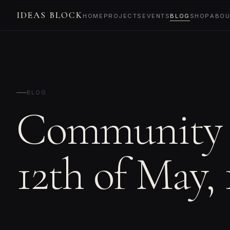
IDEAS BLOCK
HOME
PROJECTS
EVENTS
BLOG
SHOP
ABOU
BLOG
Community M
12th of May, 