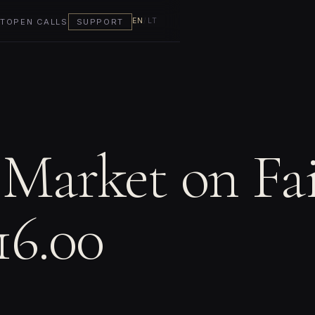
EN
/
LT
T
OPEN CALLS
SUPPORT
arket on Fai
16.00