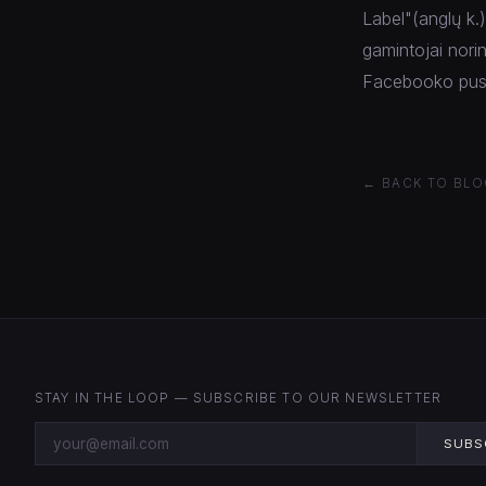
Label"(anglų k.)
gamintojai nori
Facebooko pusl
← BACK TO BLO
STAY IN THE LOOP — SUBSCRIBE TO OUR NEWSLETTER
SUBS