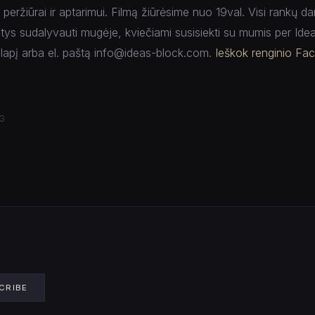
 peržiūrai ir aptarimui. Filmą žiūrėsime nuo 19val. Visi rankų d
ntys sudalyvauti mugėje, kviečiami susisiekti su mumis per Ide
apį arba el. paštą info@ideas-block.com.
Ieškok renginio Fa
G
CRIBE