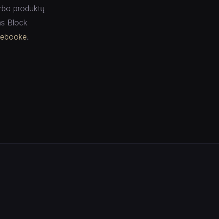
arbo produktų
as Block
cebooke
.