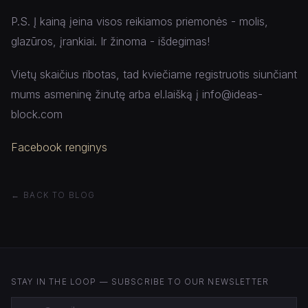
P.S. Į kainą įeina visos reikiamos priemonės - molis,
glazūros, įrankiai. Ir žinoma - išdegimas!
Vietų skaičius ribotas, tad kviečiame registruotis siunčiant
mums asmeninę žinutę arba el.laišką į info@ideas-
block.com
Facebook renginys
← BACK TO BLOG
STAY IN THE LOOP — SUBSCRIBE TO OUR NEWSLETTER