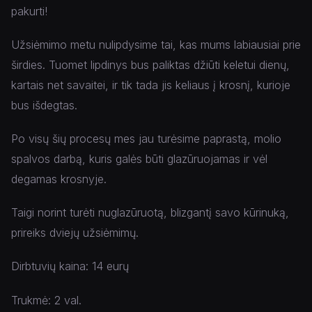
pakurti!
Užsiėmimo metu nulipdysime tai, kas mums labiausiai prie
širdies. Tuomet lipdinys bus paliktas džiūti keletui dienų,
kartais net savaitei, ir tik tada jis keliaus į krosnį, kurioje
bus išdegtas.
Po visų šių procesų mes jau turėsime paprastą, molio
spalvos darbą, kuris galės būti glazūruojamas ir vėl
degamas krosnyje.
Taigi norint turėti nuglazūruotą, blizgantį savo kūrinuką,
prireiks dviejų užsiėmimų.
Dirbtuvių kaina: 14 eurų
Trukmė: 2 val.