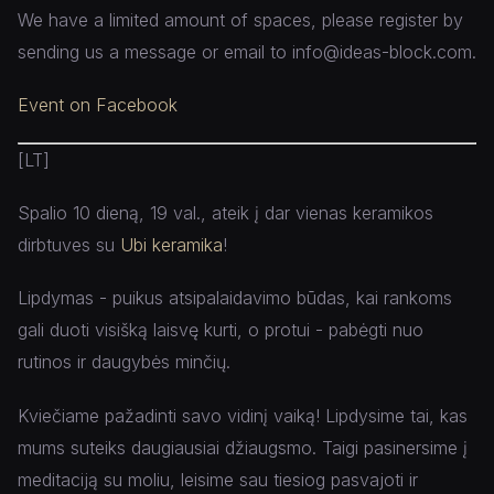
We have a limited amount of spaces, please register by
sending us a message or email to info@ideas-block.com.
Event on Facebook
[LT]
Spalio 10 dieną, 19 val., ateik į dar vienas keramikos
dirbtuves su
Ubi keramika
!
Lipdymas - puikus atsipalaidavimo būdas, kai rankoms
gali duoti visišką laisvę kurti, o protui - pabėgti nuo
rutinos ir daugybės minčių.
Kviečiame pažadinti savo vidinį vaiką! Lipdysime tai, kas
mums suteiks daugiausiai džiaugsmo. Taigi pasinersime į
meditaciją su moliu, leisime sau tiesiog pasvajoti ir